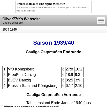
Brauchst du auch eine eigene Webseite?
Einfach und kostenlos bei Beepworld.de. Du benötigst keine Vorkenntnisse
und keine Software!
—
Oliver77fr's Webseite
—
—
Unsere Webseite
1939-1940
Saison 1939/40
Gauliga Ostpreußen Endrunde
1.
VfB Königsberg
6
27:8
10:2
2.
Preußen Danzig
6
18:9
9:3
3.
BuEV Danzig
6
8:25
3:9
4.
Prussia Samland Königsberg
6
6:17
2:10
Gauliga Ostpreußen Vorrunde
Tabellenstand Ende Januar 1940 (aus