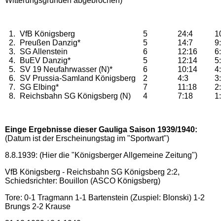
Witterungsgründen abgebrochen)
1.
VfB Königsberg
5
24:4
1
2.
Preußen Danzig*
5
14:7
9
3.
SG Allenstein
6
12:16
6
4.
BuEV Danzig*
5
12:14
5
5.
SV 19 Neufahrwasser (N)*
6
10:14
4
6.
SV Prussia-Samland Königsberg
2
4:3
3
7.
SG Elbing*
7
11:18
2
8.
Reichsbahn SG Königsberg (N)
4
7:18
1
Einge Ergebnisse dieser Gauliga Saison 1939/1940:
(Datum ist der Erscheinungstag im "Sportwart")
8.8.1939: (Hier die "Königsberger Allgemeine Zeitung")
VfB Königsberg - Reichsbahn SG Königsberg 2:2,
Schiedsrichter: Bouillon (ASCO Königsberg)
Tore: 0-1 Tragmann 1-1 Bartenstein (Zuspiel: Blonski) 1-2
Brungs 2-2 Krause