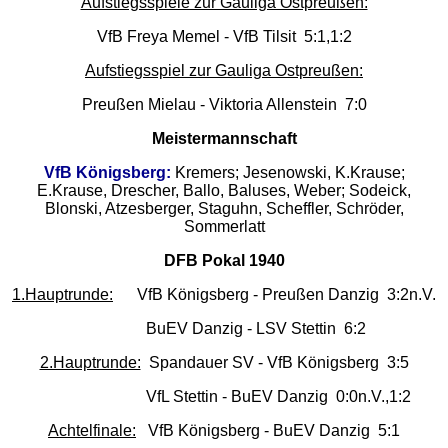
Aufstiegsspiele zur Gauliga Ostpreußen:
VfB Freya Memel - VfB Tilsit 5:1,1:2
Aufstiegsspiel zur Gauliga Ostpreußen:
Preußen Mielau - Viktoria Allenstein 7:0
Meistermannschaft
VfB Königsberg:
Kremers; Jesenowski, K.Krause;
E.Krause, Drescher, Ballo, Baluses, Weber; Sodeick,
Blonski, Atzesberger, Staguhn, Scheffler, Schröder,
Sommerlatt
DFB Pokal 1940
1.Hauptrunde:
VfB Königsberg - Preußen Danzig 3:2n.V.
BuEV Danzig - LSV Stettin 6:2
2.Hauptrunde:
Spandauer SV - VfB Königsberg 3:5
VfL Stettin - BuEV Danzig 0:0n.V.,1:2
Achtelfinale:
VfB Königsberg - BuEV Danzig 5:1